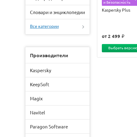
и Безопасность
Kaspersky Plus
Словари и энциклопедии
Все категории
от 2 499
Выбрать верси
Производители
Kaspersky
KeepSoft
Magix
Navitel
Paragon Software