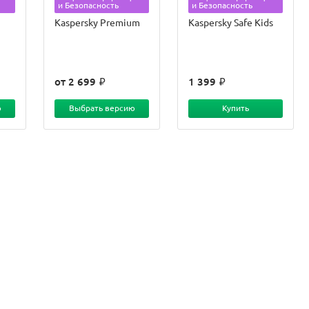
и Безопасность
и Безопасность
Kaspersky Premium
Kaspersky Safe Kids
от 2 699
1 399
ю
Выбрать версию
Купить